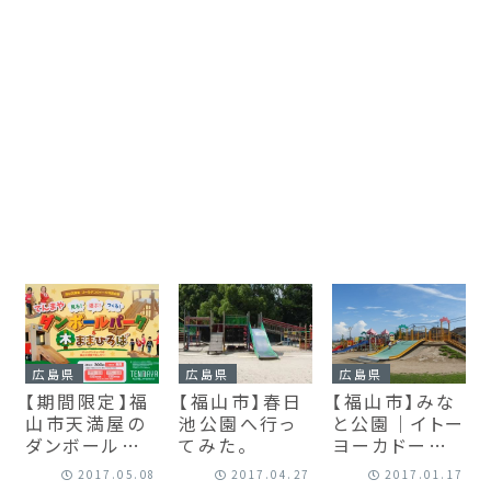
広島県
広島県
広島県
【期間限定】福
【福山市】春日
【福山市】みな
山市天満屋の
池公園へ行っ
と公園｜イトー
ダンボールパ
てみた。
ヨーカドーすぐ
ーク&木ままひ
近く買い物つい
2017.05.08
2017.04.27
2017.01.17
ろば
でに遊ぼう！