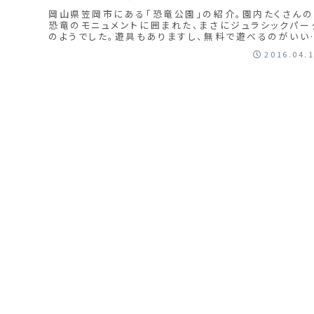
岡山県笠岡市にある「恐竜公園」の紹介。園内たくさんの
恐竜のモニュメントに囲まれた、まさにジュラシックパー
のようでした。遊具もありますし、無料で遊べるのがいい
すね！！
2016.04.