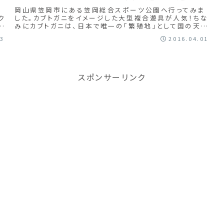
岡山県笠岡市にある笠岡総合スポーツ公園へ行ってみま
ク
した。カブトガニをイメージした大型複合遊具が人気！ちな
で
みにカブトガニは、日本で唯一の「繁殖地」として国の天然
記念物されているそうですよ。
13
2016.04.01
スポンサーリンク